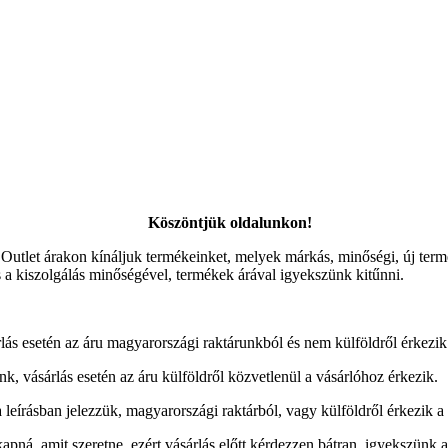
Köszöntjük oldalunkon!
. Outlet árakon kínáljuk termékeinket, melyek márkás, minőségi, új te
s a kiszolgálás minőségével, termékek árával igyekszünk kitűnni.
lás esetén az áru magyarországi raktárunkból és nem külföldről érkezik
, vásárlás esetén az áru külföldről közvetlenül a vásárlóhoz érkezik.
a leírásban jelezzük, magyarországi raktárból, vagy külföldről érkezik a
apná, amit szeretne, ezért vásárlás előtt kérdezzen bátran, igyekszünk