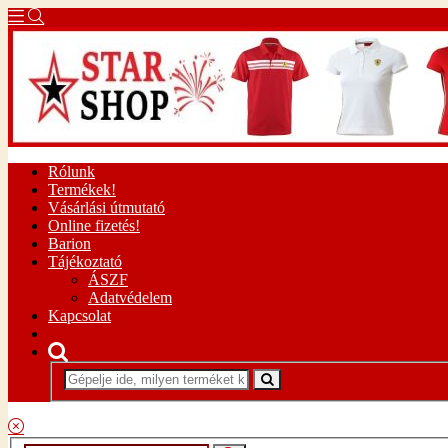
Rólunk
Termékek!
Vásárlási útmutató
Online fizetés!
Barion
Tájékoztató
ÁSZF
Adatvédelem
Kapcsolat