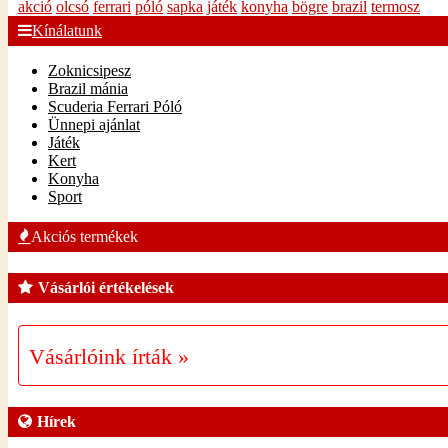
akció
olcsó
ferrari
póló
sapka
játék
konyha
bögre
brazil
termosz
Kínálatunk
Zoknicsipesz
Brazil mánia
Scuderia Ferrari Póló
Ünnepi ajánlat
Játék
Kert
Konyha
Sport
Akciós termékek
Vásárlói értékelések
Vásárlóink írták »
Hírek