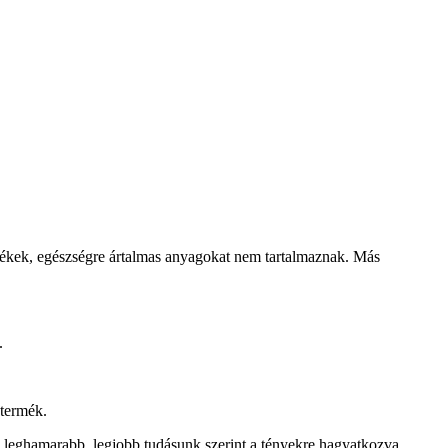
rmékek, egészségre ártalmas anyagokat nem tartalmaznak. Más
.
 termék.
 a leghamarabb, legjobb tudásunk szerint a tényekre hagyatkozva