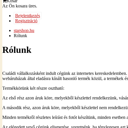
Kosár
Az Ön kosara üres.
Bejelentkezés
Regisztráció
starshop.hu
Rólunk
Rólunk
Családi vállalkozásként indult cégünk az internetes kereskedelemben
webáruházak által eladásra kínált hasonló termék közül, a termékek é
Termékkörünk két részre osztható:
Az első rész azon áruk köre, melyekből készlettel rendelkezünk, vásár
A második rész, azon áruk köre, melyekből készlettel nem rendelkezünk
Minden termékről részletes leírást és fotót készítünk, minden esetben 
Az elégedett vevő cégünk elismerése, szeretnénk, ha ténylegesen azt k