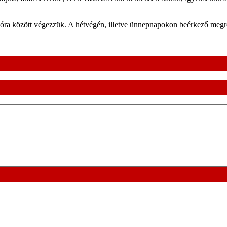
 óra között végezzük. A hétvégén, illetve ünnepnapokon beérkező meg