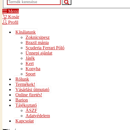
Menü
Kosár
Profil
Kínálatunk
Zoknicsipesz
Brazil mánia
Scuderia Ferrari Póló
Ünnepi ajánlat
Játék
Kert
Konyha
Sport
Rólunk
Termékek!
Vásárlási útmutató
Online fizetés!
Barion
Tájékoztató
ÁSZF
Adatvédelem
Kapcsolat