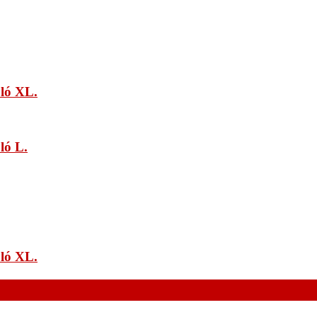
óló XL.
ló L.
óló XL.