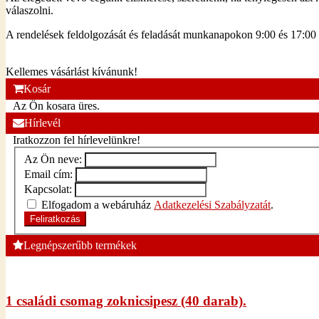
válaszolni.
A rendelések feldolgozását és feladását munkanapokon 9:00 és 17:00
Kellemes vásárlást kívánunk!
Kosár
Az Ön kosara üres.
Hírlevél
Iratkozzon fel hírlevelünkre!
Az Ön neve:
Email cím:
Kapcsolat:
Elfogadom a webáruház
Adatkezelési Szabályzatát
.
Feliratkozás
Legnépszerűbb termékek
1 családi csomag zoknicsipesz (40 darab).