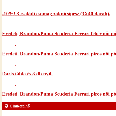
-10%! 3 családi csomag zoknicsipesz (3X40 darab).
Eredeti, Brandon/Puma Scuderia Ferrari fehér női p
Eredeti, Brandon/Puma Scuderia Ferrari piros női pó
Darts tábla és 8 db nyíl.
Eredeti, Brandon/Puma Scuderia Ferrari piros női p
Címkefelhő