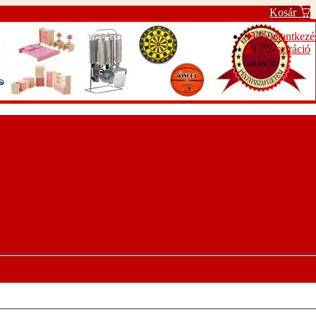
Kosár
Bejelentkezé
Regisztráció