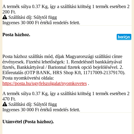
A termék súlya 0.37
Kg
, így a szállítási költség 1 termék esetében 2
200
Ft
.
Szállítási díj: Súlytól függ
Ingyenes 30 000
Ft
értékű rendelés felett.
Posta házhoz.
Posta házhoz szállítás mód, díjak Magyarországi szállítási címre
érvényesek. Fizetési lehetőségek: 1. Rendelésnél bankkártyával
fizetés, Bankkártyával / Barionnal fizetek opció bejelölésével. 2.
Előreutalás (OTP BANK, HRS Shop Kft, 11717009-21379170).
Posta nyomkövetési oldala:
https://posta.hu/ugyfelszolgalat/nyomkovetes
.
A termék súlya 0.37
Kg
, így a szállítási költség 1 termék esetében 2
470
Ft
.
Szállítási díj: Súlytól függ
Ingyenes 30 000
Ft
értékű rendelés felett.
Utánvétel (Posta házhoz).