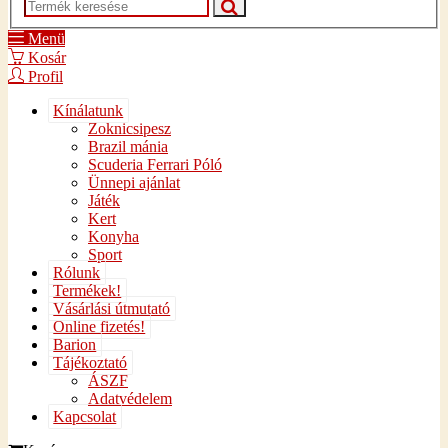
Menü
Kosár
Profil
Kínálatunk
Zoknicsipesz
Brazil mánia
Scuderia Ferrari Póló
Ünnepi ajánlat
Játék
Kert
Konyha
Sport
Rólunk
Termékek!
Vásárlási útmutató
Online fizetés!
Barion
Tájékoztató
ÁSZF
Adatvédelem
Kapcsolat