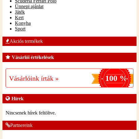
Scuderia Ferrari Póló
Ünnepi ajánlat
Játék
Kert
Konyha
Sport
Akciós termékek
Vásárlói értékelések
100 %
Vásárlóink írták »
Hírek
Nincsenek hírek feltöltve.
Partnereink