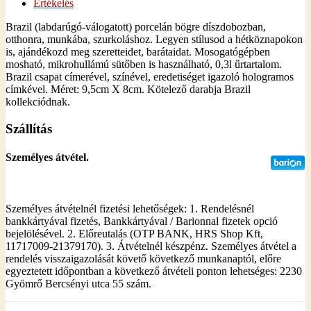
Értékelés
Brazil (labdarúgó-válogatott) porcelán bögre díszdobozban,
otthonra, munkába, szurkoláshoz. Legyen stílusod a hétköznapokon
is, ajándékozd meg szeretteidet, barátaidat. Mosogatógépben
mosható, mikrohullámú sütőben is használható, 0,3l űrtartalom.
Brazil csapat címerével, színével, eredetiséget igazoló hologramos
címkével. Méret: 9,5cm X 8cm. Kötelező darabja Brazil
kollekciódnak.
Szállítás
Személyes átvétel.
Személyes átvételnél fizetési lehetőségek: 1. Rendelésnél
bankkártyával fizetés, Bankkártyával / Barionnal fizetek opció
bejelölésével. 2. Előreutalás (OTP BANK, HRS Shop Kft,
11717009-21379170). 3. Átvételnél készpénz. Személyes átvétel a
rendelés visszaigazolását követő következő munkanaptól, előre
egyeztetett időpontban a következő átvételi ponton lehetséges: 2230
Gyömrő Bercsényi utca 55 szám.