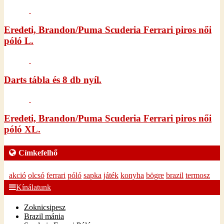
Eredeti, Brandon/Puma Scuderia Ferrari piros női
póló L.
Darts tábla és 8 db nyíl.
Eredeti, Brandon/Puma Scuderia Ferrari piros női
póló XL.
Címkefelhő
akció
olcsó
ferrari
póló
sapka
játék
konyha
bögre
brazil
termosz
Kínálatunk
Zoknicsipesz
Brazil mánia