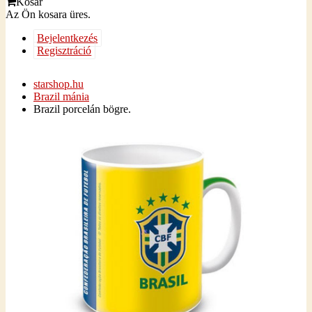
Kosár
Az Ön kosara üres.
Bejelentkezés
Regisztráció
starshop.hu
Brazil mánia
Brazil porcelán bögre.