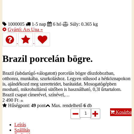
1000005
1-5 nap
6 hó
Súly: 0.365 kg
Gyártó:
Ars Una
»
Brazil porcelán bögre.
Brazil (labdarúgó-válogatott) porcelán bögre díszdobozban,
otthonra, munkába, szurkoláshoz. Legyen stílusod a hétköznapokon
is, ajándékozd meg szeretteidet, barátaidat. Mosogatógépben
mosható, mikrohullámú sütőben is használható, 0,3l űrtartalom.
Brazil csapat címerével, színével,…
2 490
Ft
/ db
Hűségpont:
49
pont
Max. rendelhető
6
db
Kosárba
Leírás
Szállítás