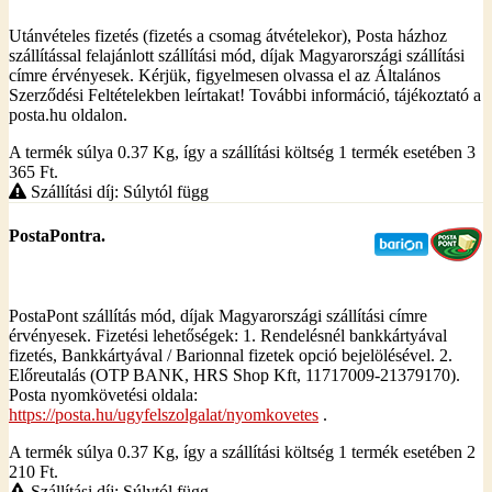
Utánvételes fizetés (fizetés a csomag átvételekor), Posta házhoz
szállítással felajánlott szállítási mód, díjak Magyarországi szállítási
címre érvényesek. Kérjük, figyelmesen olvassa el az Általános
Szerződési Feltételekben leírtakat! További információ, tájékoztató a
posta.hu oldalon.
A termék súlya 0.37
Kg
, így a szállítási költség 1 termék esetében 3
365
Ft
.
Szállítási díj: Súlytól függ
PostaPontra.
PostaPont szállítás mód, díjak Magyarországi szállítási címre
érvényesek. Fizetési lehetőségek: 1. Rendelésnél bankkártyával
fizetés, Bankkártyával / Barionnal fizetek opció bejelölésével. 2.
Előreutalás (OTP BANK, HRS Shop Kft, 11717009-21379170).
Posta nyomkövetési oldala:
https://posta.hu/ugyfelszolgalat/nyomkovetes
.
A termék súlya 0.37
Kg
, így a szállítási költség 1 termék esetében 2
210
Ft
.
Szállítási díj: Súlytól függ