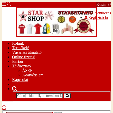
Kosár
Bejelentkezés
Regisztráció
Rólunk
Termékek!
Vásárlási útmutató
Online fizetés!
Barion
Tájékoztató
ÁSZF
Adatvédelem
Kapcsolat