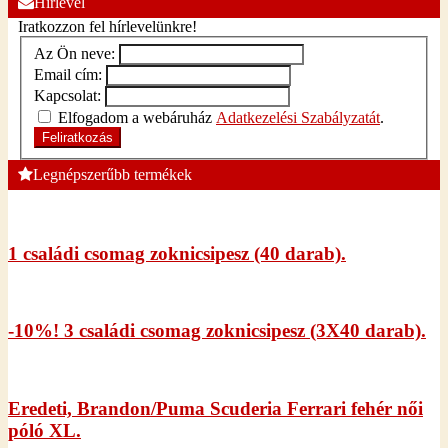
Hírlevél
Iratkozzon fel hírlevelünkre!
Az Ön neve:
Email cím:
Kapcsolat:
Elfogadom a webáruház
Adatkezelési Szabályzatát
.
Feliratkozás
Legnépszerűbb termékek
1 családi csomag zoknicsipesz (40 darab).
-10%! 3 családi csomag zoknicsipesz (3X40 darab).
Eredeti, Brandon/Puma Scuderia Ferrari fehér női
póló XL.